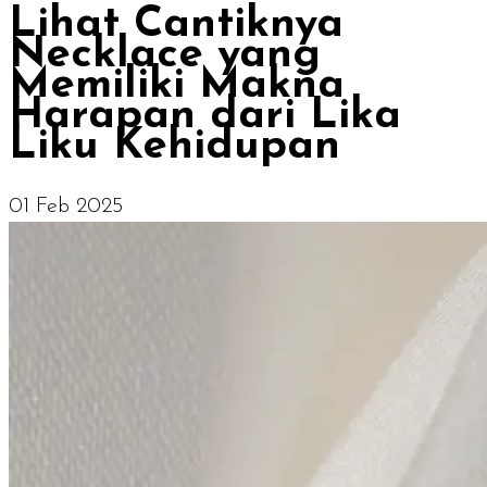
Lihat Cantiknya
Necklace yang
Memiliki Makna
Harapan dari Lika
Liku Kehidupan
01 Feb 2025