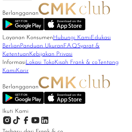
Berlangganan
Layanan Konsumen
Hubungi Kami
Edukasi
Berlian
Panduan Ukuran
F.A.Q
Syarat &
Ketentuan
Kebijakan Privasi
Informasi
Lokasi Toko
Kisah Frank & co.
Tentang
Kami
Karir
Berlangganan
Ikuti Kami
Terbaru dari Frank & co.