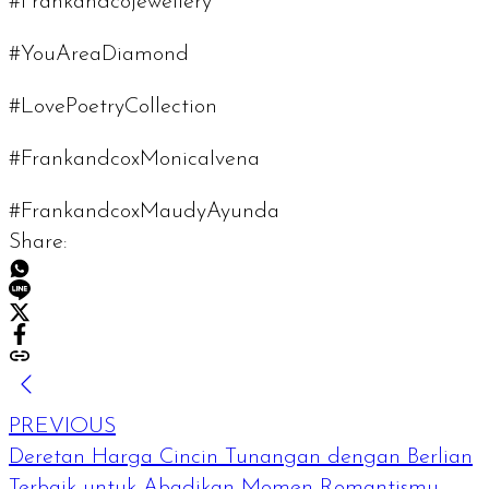
#Frankandcojewellery
#YouAreaDiamond
#LovePoetryCollection
#FrankandcoxMonicaIvena
#FrankandcoxMaudyAyunda
Share:
PREVIOUS
Deretan Harga Cincin Tunangan dengan Berlian
Terbaik untuk Abadikan Momen Romantismu