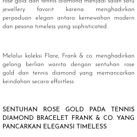
rose gold
dan
tennis diamond
menjadi salah satu
jewellery
favorit karena menghadirkan
perpaduan elegan antara kemewahan modern
dan pesona
timeless
yang
sophisticated
.
Melalui koleksi Flare, Frank & co. menghadirkan
gelang berlian wanita dengan sentuhan rose
gold dan tennis diamond yang memancarkan
keindahan secara
effortless
.
SENTUHAN
ROSE GOLD
PADA
TENNIS
DIAMOND BRACELET
FRANK & CO. YANG
PANCARKAN ELEGANSI
TIMELESS