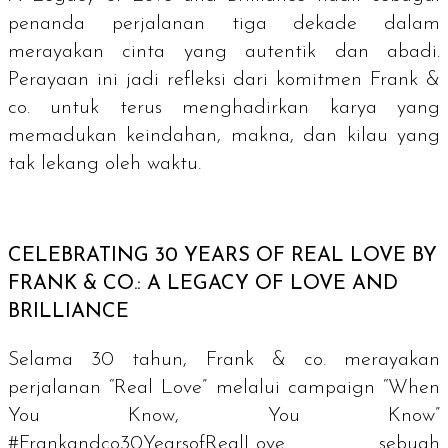
penanda perjalanan tiga dekade dalam
merayakan cinta yang autentik dan abadi.
Perayaan ini jadi refleksi dari komitmen Frank &
co. untuk terus menghadirkan karya yang
memadukan keindahan, makna, dan kilau yang
tak lekang oleh waktu.
CELEBRATING 30 YEARS OF REAL LOVE BY
FRANK & CO.: A LEGACY OF LOVE AND
BRILLIANCE
Selama 30 tahun, Frank & co. merayakan
perjalanan “Real Love” melalui
campaign
“When
You Know, You Know”
#Frankandco30YearsofRealLove sebuah