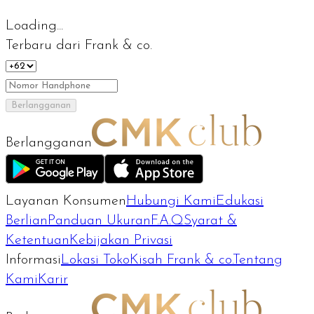
Loading...
Terbaru dari Frank & co.
Berlangganan
Berlangganan
Layanan Konsumen
Hubungi Kami
Edukasi
Berlian
Panduan Ukuran
F.A.Q
Syarat &
Ketentuan
Kebijakan Privasi
Informasi
Lokasi Toko
Kisah Frank & co.
Tentang
Kami
Karir