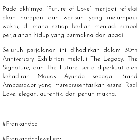
Pada akhirnya, “Future of Love” menjadi refleksi
akan harapan dan warisan yang melampaui
waktu, di mana setiap berlian menjadi simbol
perjalanan hidup yang bermakna dan abadi.
Seluruh perjalanan ini dihadirkan dalam 30th
Anniversary Exhibition melalui
The Legacy
,
The
Signature
, dan
The Future
, serta diperkuat oleh
kehadiran Maudy Ayunda sebagai
Brand
Ambassador
yang merepresentasikan esensi Real
Love: elegan, autentik, dan penuh makna.
#Frankandco
#FrankandcoJewellery