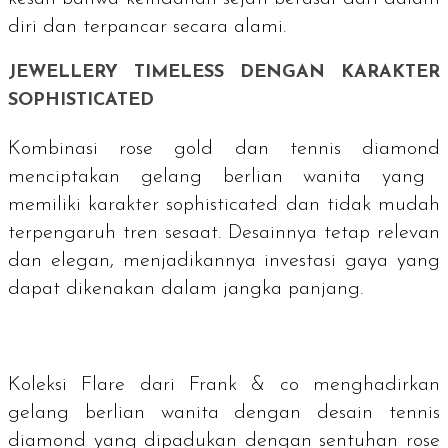
diri dan terpancar secara alami.
JEWELLERY TIMELESS
DENGAN KARAKTER
SOPHISTICATED
Kombinasi
rose gold
dan
tennis diamond
menciptakan gelang berlian wanita yang
memiliki karakter
sophisticated
dan tidak mudah
terpengaruh tren sesaat. Desainnya tetap relevan
dan elegan, menjadikannya investasi gaya yang
dapat dikenakan dalam jangka panjang.
Koleksi Flare dari Frank & co menghadirkan
gelang berlian wanita dengan desain
tennis
diamond
yang dipadukan dengan sentuhan
rose