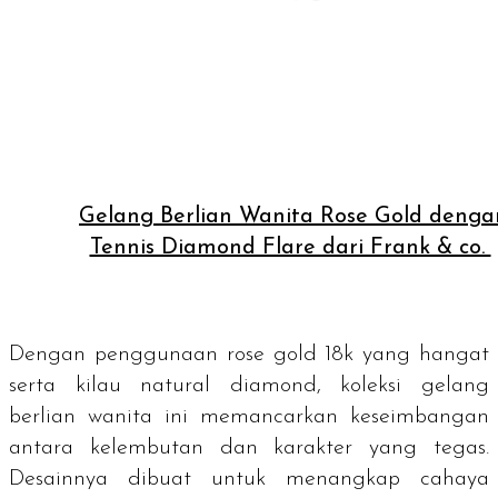
Gelang Berlian Wanita Rose Gold denga
Tennis Diamond Flare dari Frank & co.
Dengan penggunaan
rose gold 18k
yang hangat
serta kilau
natural diamond
, koleksi gelang
berlian wanita ini memancarkan keseimbangan
antara kelembutan dan karakter yang tegas.
Desainnya dibuat untuk menangkap cahaya