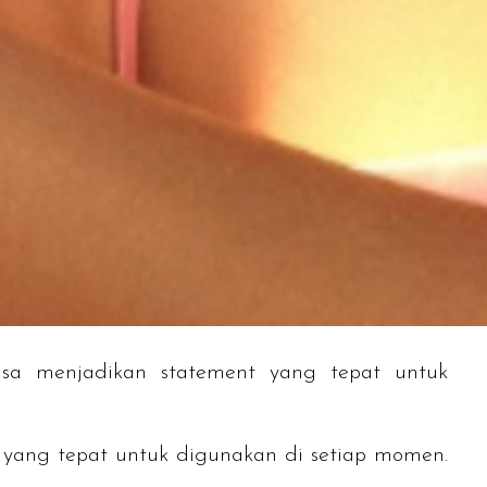
bisa menjadikan
statement
yang tepat untuk
a yang tepat untuk digunakan di setiap momen.