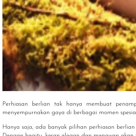
Perhiasan berlian tak hanya membuat penamp
menyempurnakan gaya di berbagai momen spesial
Hanya saja, ada banyak pilihan perhiasan berlia
Dengan begitu, kesan elegan dan menawan akan t