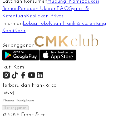
Layanan Konsumen
Hubungi Kami
Edukasi
Berlian
Panduan Ukuran
F.A.Q
Syarat &
Ketentuan
Kebijakan Privasi
Informasi
Lokasi Toko
Kisah Frank & co.
Tentang
Kami
Karir
Berlangganan
Ikuti Kami
Terbaru dari Frank & co.
Berlangganan
©
2026
Frank & co.