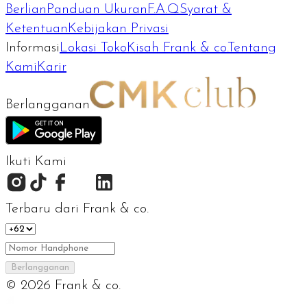
Berlian
Panduan Ukuran
F.A.Q
Syarat &
Ketentuan
Kebijakan Privasi
Informasi
Lokasi Toko
Kisah Frank & co.
Tentang
Kami
Karir
Berlangganan
Ikuti Kami
Terbaru dari Frank & co.
Berlangganan
©
2026
Frank & co.