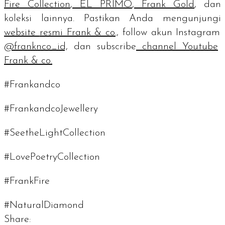
Fire Collection
,
EL PRIMO
,
Frank Gold
, dan
koleksi lainnya. Pastikan Anda mengunjungi
website
resmi Frank & co.,
follow
akun Instagram
@franknco_id,
dan
subscribe
channel
Youtube
Frank & co.
#Frankandco
#FrankandcoJewellery
#SeetheLightCollection
#LovePoetryCollection
#FrankFire
#NaturalDiamond
Share: