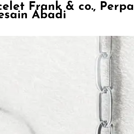
let Frank & co., Perp
esain Abadi