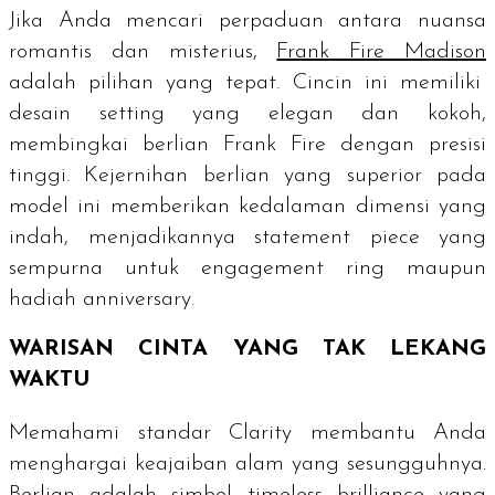
Jika Anda mencari perpaduan antara nuansa
romantis dan misterius,
Frank Fire Madison
adalah pilihan yang tepat. Cincin ini memiliki
desain
setting
yang elegan dan kokoh,
membingkai berlian Frank Fire dengan presisi
tinggi. Kejernihan berlian yang superior pada
model ini memberikan kedalaman dimensi yang
indah, menjadikannya
statement piece
yang
sempurna untuk
engagement ring
maupun
hadiah
anniversary
.
WARISAN CINTA YANG TAK LEKANG
WAKTU
Memahami standar
Clarity
membantu Anda
menghargai keajaiban alam yang sesungguhnya.
Berlian adalah simbol
timeless brilliance
yang