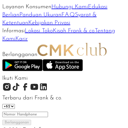
Layanan Konsumen
Hubungi Kami
Edukasi
Berlian
Panduan Ukuran
F.A.Q
Syarat &
Ketentuan
Kebijakan Privasi
Informasi
Lokasi Toko
Kisah Frank & co.
Tentang
Kami
Karir
Berlangganan
Ikuti Kami
Terbaru dari Frank & co.
Berlangganan