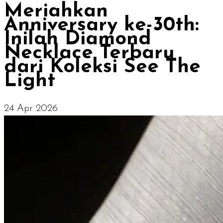
Meriahkan
Anniversary ke-30th:
Inilah Diamond
Necklace Terbaru
dari Koleksi See The
Light
24 Apr 2026