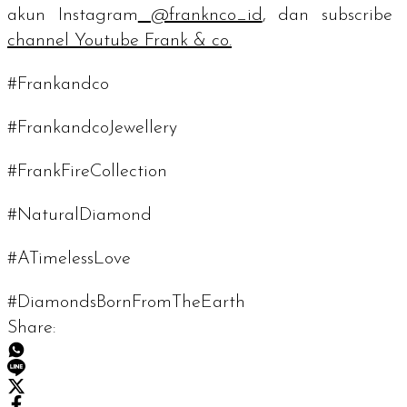
akun Instagram
@franknco_id
, dan
subscribe
channel
Youtube Frank & co.
#Frankandco
#FrankandcoJewellery
#FrankFireCollection
#NaturalDiamond
#ATimelessLove
#DiamondsBornFromTheEarth
Share: