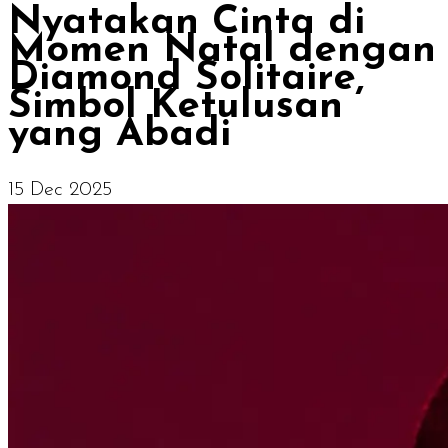
Nyatakan Cinta di
Momen Natal dengan
Diamond Solitaire,
Simbol Ketulusan
yang Abadi
15 Dec 2025