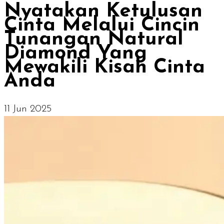
Nyatakan Ketulusan
Cinta Melalui Cincin
Tunangan Natural
Diamond Yang
Mewakili Kisah Cinta
Anda
11 Jun 2025