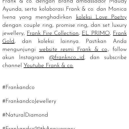
Frank & co. dengan brand ambassador Maudy
Ayunda, serta kolaborasi Frank & co. dan Monica
Ivena yang menghadirkan
koleksi Love Poetry
dengan couple ring, promise ring, dan set luxury
jewellery,
Frank Fire Collection
,
EL PRIMO
,
Frank
Gold
, dan koleksi lainnya. Pastikan Anda
mengunjungi
website resmi Frank & co
., follow
akun Instagram
@franknco_id
, dan subscribe
channel
Youtube Frank & co.
#Frankandco
#FrankandcoJewellery
#NaturalDiamond
#Frankandco29thAnniversary