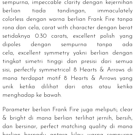
sempurna,
impeccable clarity
dengan kejernihan
berlian tiada tandingan,
immaculately
colorless
dengan warna berlian Frank Fire tanpa
rona dan cela,
carat with character
dengan berat
setidaknya 0.30
carats
,
excellent polish
yang
dipoles dengan sempurna tanpa ada
cela,
excellent symmetry
yakni berlian dengan
tingkat simetri tinggi dan presisi dari semua
sisi,
perfectly symmetrical 8 Hearts & Arrows
di
mana terdapat motif
8 Hearts & Arrows
yang
unik ketika dilihat dari atas atau ketika
menghadap ke bawah.
Parameter berlian Frank Fire juga meliputi;
clear
& bright
di mana berlian terlihat jernih, bersih,
dan bersinar,
perfect matching quality
di mana
berlian berpadu antara kilau warna sempurna