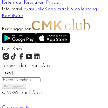
Ketentuan
Kebijakan Privasi
Informasi
Lokasi Toko
Kisah Frank & co.
Tentang
Kami
Karir
Berlangganan
Ikuti Kami
Terbaru dari Frank & co.
Berlangganan
©
2026
Frank & co.
Get connected!