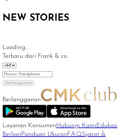
NEW STORIES
Loading...
Terbaru dari Frank & co.
Berlangganan
Berlangganan
Layanan Konsumen
Hubungi Kami
Edukasi
Berlian
Panduan Ukuran
F.A.Q
Syarat &