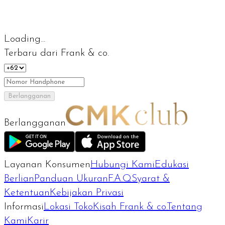
Loading...
Terbaru dari Frank & co.
Berlangganan
Berlangganan
Layanan Konsumen
Hubungi Kami
Edukasi
Berlian
Panduan Ukuran
F.A.Q
Syarat &
Ketentuan
Kebijakan Privasi
Informasi
Lokasi Toko
Kisah Frank & co.
Tentang
Kami
Karir