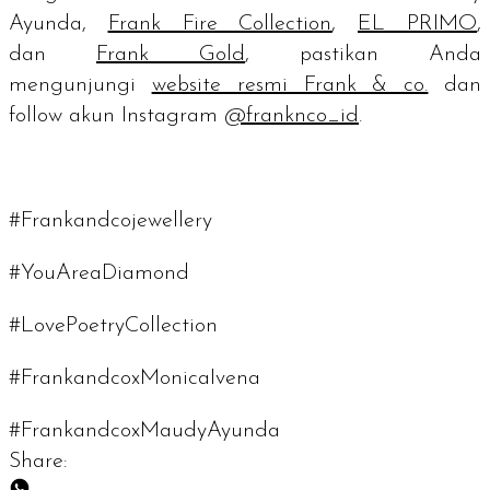
Ayunda,
Frank Fire Collection
,
EL PRIMO
,
dan
Frank Gold
, pastikan Anda
mengunjungi
website
resmi Frank & co.
dan
follow akun Instagram
@franknco_id
.
#Frankandcojewellery
#YouAreaDiamond
#LovePoetryCollection
#FrankandcoxMonicaIvena
#FrankandcoxMaudyAyunda
Share: