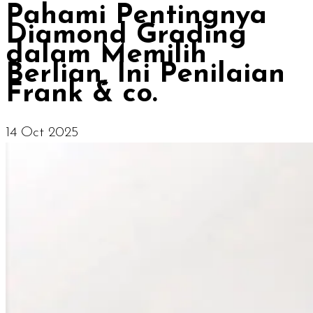
Pahami Pentingnya
Diamond Grading
dalam Memilih
Berlian, Ini Penilaian
Frank & co.
14 Oct 2025