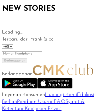
NEW STORIES
Loading...
Terbaru dari Frank & co.
Berlangganan
Berlangganan
Layanan Konsumen
Hubungi Kami
Edukasi
Berlian
Panduan Ukuran
F.A.Q
Syarat &
Ketentuan
Kebijakan Privasi