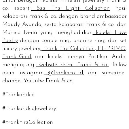
Lihat beragam koleksi
timeless jewellery
Frank &
co. seperti
See The Light Collection
hasil
kolaborasi Frank & co. dengan
brand ambassador
Maudy Ayunda, serta kolaborasi Frank & co. dan
Monica Ivena yang menghadirkan
koleksi Love
Poetry
dengan
couple ring, promise ring
, dan set
luxury jewellery,
Frank Fire Collection
,
EL PRIMO
,
Frank Gold
, dan koleksi lainnya. Pastikan Anda
mengunjungi
website
resmi Frank & co.
,
follow
akun Instagram
@franknco_id
, dan
subscribe
channel
Youtube Frank & co.
#Frankandco
#FrankandcoJewellery
#FrankFireCollection