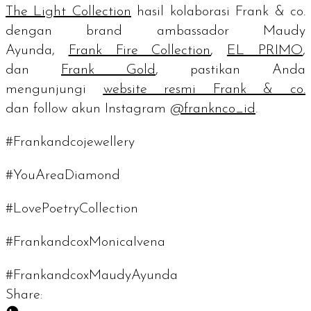
The Light Collection
hasil kolaborasi Frank & co.
dengan
brand ambassador
Maudy
Ayunda,
Frank Fire Collection
,
EL PRIMO
,
dan
Frank Gold
, pastikan Anda
mengunjungi
website
resmi Frank & co.
dan
follow
akun Instagram
@franknco_id
.
#Frankandcojewellery
#YouAreaDiamond
#LovePoetryCollection
#FrankandcoxMonicaIvena
#FrankandcoxMaudyAyunda
Share: