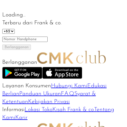
Loading...
Terbaru dari Frank & co.
Berlangganan
Berlangganan
Layanan Konsumen
Hubungi Kami
Edukasi
Berlian
Panduan Ukuran
F.A.Q
Syarat &
Ketentuan
Kebijakan Privasi
Informasi
Lokasi Toko
Kisah Frank & co.
Tentang
Kami
Karir