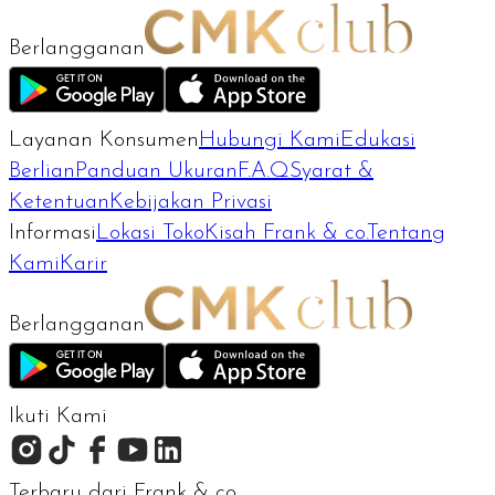
Berlangganan
Layanan Konsumen
Hubungi Kami
Edukasi
Berlian
Panduan Ukuran
F.A.Q
Syarat &
Ketentuan
Kebijakan Privasi
Informasi
Lokasi Toko
Kisah Frank & co.
Tentang
Kami
Karir
Berlangganan
Ikuti Kami
Terbaru dari Frank & co.