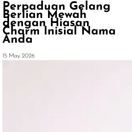
Perpaduan Gelang
Berlian Mewah
dengan Hiasan
Charm Inisial Nama
Anda
15 May 2026