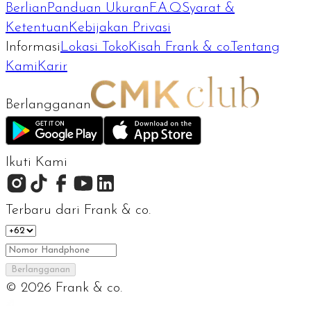
Berlian
Panduan Ukuran
F.A.Q
Syarat &
Ketentuan
Kebijakan Privasi
Informasi
Lokasi Toko
Kisah Frank & co.
Tentang
Kami
Karir
Berlangganan
Ikuti Kami
Terbaru dari Frank & co.
Berlangganan
©
2026
Frank & co.