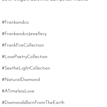
#Frankandco
#FrankandcoJewellery
#FrankFireCollection
#LovePoetryCollection
#SeetheLightCollection
#NaturalDiamond
#ATimelessLove
#DiamondsBornFromTheEarth