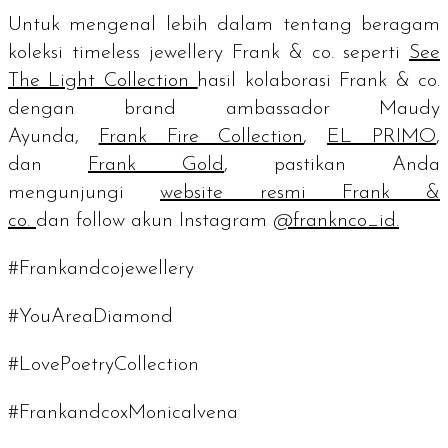
Untuk mengenal lebih dalam tentang beragam
koleksi
timeless jewellery
Frank & co. seperti
See
The Light Collection
hasil kolaborasi Frank & co.
dengan
brand ambassador
Maudy
Ayunda,
Frank Fire Collection
,
EL PRIMO
,
dan
Frank Gold
, pastikan Anda
mengunjungi
website
resmi Frank &
co.
dan
follow
akun Instagram
@franknco_id.
#Frankandcojewellery
#YouAreaDiamond
#LovePoetryCollection
#FrankandcoxMonicaIvena