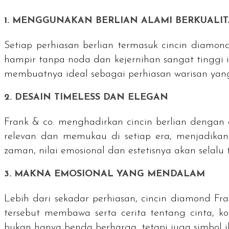
1. MENGGUNAKAN BERLIAN ALAMI BERKUALIT
Setiap perhiasan berlian termasuk cincin
diamon
hampir tanpa noda dan kejernihan sangat tinggi i
membuatnya ideal sebagai perhiasan warisan yang 
2. DESAIN
TIMELESS
DAN ELEGAN
Frank & co. menghadirkan cincin berlian dengan 
relevan dan memukau di setiap era, menjadikan
zaman, nilai emosional dan estetisnya akan selalu 
3. MAKNA EMOSIONAL YANG MENDALAM
Lebih dari sekadar perhiasan, cincin
diamond
Fra
tersebut membawa serta cerita tentang cinta, k
bukan hanya benda berharga, tetapi juga simbol ik