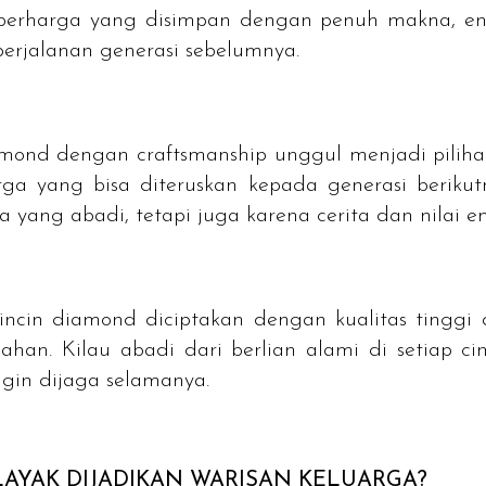
berharga yang disimpan dengan penuh makna, ent
perjalanan generasi sebelumnya.
amond
dengan
craftsmanship
unggul menjadi pili
a yang bisa diteruskan kepada generasi berikut
 yang abadi, tetapi juga karena cerita dan nilai 
cincin
diamond
diciptakan dengan kualitas tingg
han. Kilau abadi dari berlian alami di setiap ci
ngin dijaga selamanya.
LAYAK DIJADIKAN WARISAN KELUARGA?