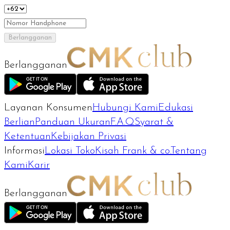
Berlangganan
Berlangganan
Layanan Konsumen
Hubungi Kami
Edukasi
Berlian
Panduan Ukuran
F.A.Q
Syarat &
Ketentuan
Kebijakan Privasi
Informasi
Lokasi Toko
Kisah Frank & co.
Tentang
Kami
Karir
Berlangganan