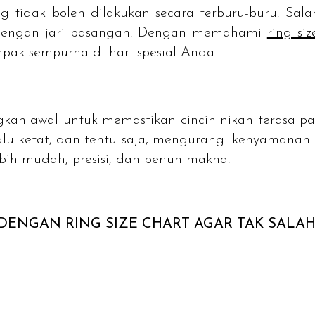
 tidak boleh dilakukan secara terburu-buru. Sala
i dengan jari pasangan. Dengan memahami
ring siz
mpak sempurna di hari spesial Anda.
kah awal untuk memastikan cincin nikah terasa pa
alu ketat, dan tentu saja, mengurangi kenyamanan 
lebih mudah, presisi, dan penuh makna.
I DENGAN
RING SIZE CHART
AGAR TAK SALA