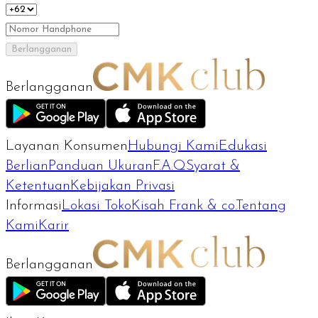
Berlangganan
Berlangganan
Layanan Konsumen
Hubungi Kami
Edukasi
Berlian
Panduan Ukuran
F.A.Q
Syarat &
Ketentuan
Kebijakan Privasi
Informasi
Lokasi Toko
Kisah Frank & co.
Tentang
Kami
Karir
Berlangganan