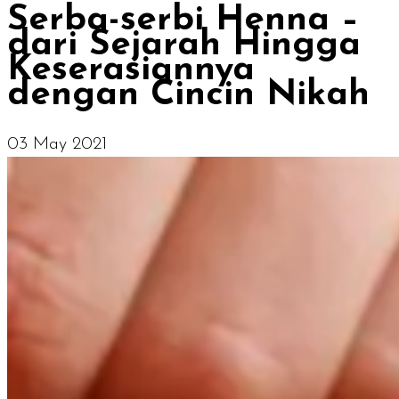
Serba-serbi Henna –
dari Sejarah Hingga
Keserasiannya
dengan Cincin Nikah
03 May 2021