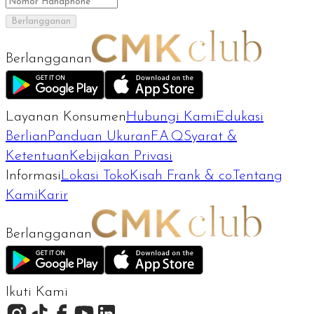
Berlangganan
Berlangganan
Layanan Konsumen
Hubungi Kami
Edukasi
Berlian
Panduan Ukuran
F.A.Q
Syarat &
Ketentuan
Kebijakan Privasi
Informasi
Lokasi Toko
Kisah Frank & co.
Tentang
Kami
Karir
Berlangganan
Ikuti Kami