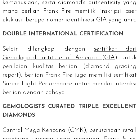
kemanusiaan, serta
diamond’s authenticity y
ang
mana berlian Frank Fire memiliki inskripsi laser
eksklusif berupa nomor identifikasi GIA yang unik.
DOUBLE INTERNATIONAL CERTIFICATION
Selain dilengkapi dengan
sertifikat dari
Gemological Institute of America
(GIA)
untuk
penilaian kualitas berlian (
diamond grading
report
), berlian Frank Fire juga memiliki sertifikat
Sarine Light Performance
untuk menilai interaksi
berlian dengan cahaya.
GEMOLOGISTS CURATED TRIPLE EXCELLENT
DIAMONDS
Central Mega Kencana (CMK), perusahaan
retail
perhiasan terbesar yang menaungi Frank & co.