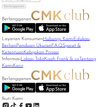
Berlangganan
Berlangganan
Layanan Konsumen
Hubungi Kami
Edukasi
Berlian
Panduan Ukuran
F.A.Q
Syarat &
Ketentuan
Kebijakan Privasi
Informasi
Lokasi Toko
Kisah Frank & co.
Tentang
Kami
Karir
Berlangganan
Ikuti Kami