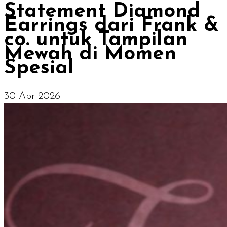
Statement Diamond
Earrings dari Frank &
co. untuk Tampilan
Mewah di Momen
Spesial
30 Apr 2026