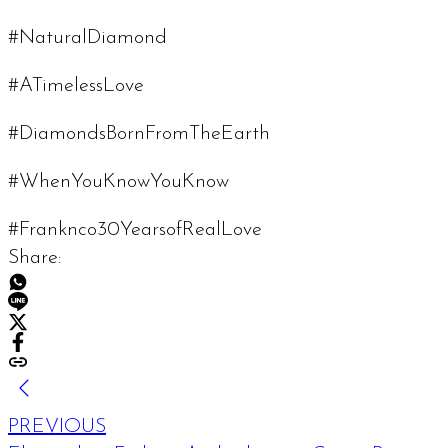
#NaturalDiamond
#ATimelessLove
#DiamondsBornFromTheEarth
#WhenYouKnowYouKnow
#Franknco30YearsofRealLove
Share:
PREVIOUS