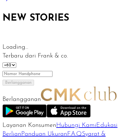
NEW STORIES
Loading...
Terbaru dari Frank & co.
Berlangganan
Berlangganan
Layanan Konsumen
Hubungi Kami
Edukasi
Berlian
Panduan Ukuran
F.A.Q
Syarat &