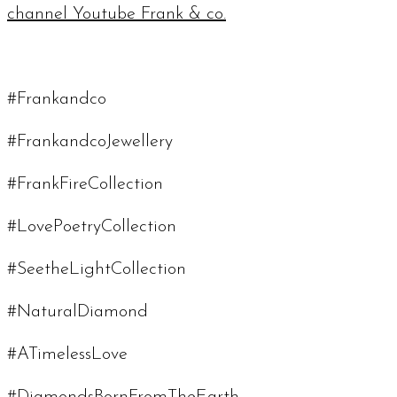
channel
Youtube Frank & co.
#Frankandco
#FrankandcoJewellery
#FrankFireCollection
#LovePoetryCollection
#SeetheLightCollection
#NaturalDiamond
#ATimelessLove
#DiamondsBornFromTheEarth