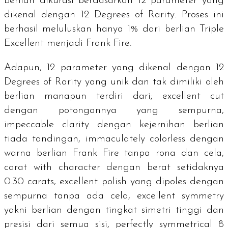
Berlian dikurasi berdasarkan 12 parameter yang
dikenal dengan
12 Degrees of Rarity
. Proses ini
berhasil meluluskan hanya 1% dari berlian
Triple
Excellent
menjadi Frank Fire.
Adapun, 12 parameter yang dikenal dengan
12
Degrees of Rarity
yang unik dan tak dimiliki oleh
berlian manapun terdiri dari;
excellent cut
dengan potongannya yang sempurna,
impeccable clarity
dengan kejernihan berlian
tiada tandingan,
immaculately colorless
dengan
warna berlian Frank Fire tanpa rona dan cela,
carat with character
dengan berat setidaknya
0.30
carats
,
excellent polish
yang dipoles dengan
sempurna tanpa ada cela,
excellent symmetry
yakni berlian dengan tingkat simetri tinggi dan
presisi dari semua sisi,
perfectly symmetrical 8