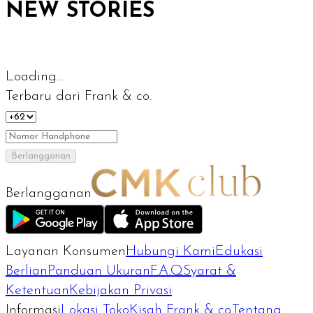
NEW STORIES
Loading...
Terbaru dari Frank & co.
Berlangganan
Berlangganan
Layanan Konsumen
Hubungi Kami
Edukasi
Berlian
Panduan Ukuran
F.A.Q
Syarat &
Ketentuan
Kebijakan Privasi
Informasi
Lokasi Toko
Kisah Frank & co.
Tentang