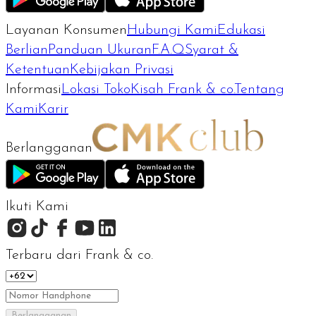
Layanan Konsumen
Hubungi Kami
Edukasi
Berlian
Panduan Ukuran
F.A.Q
Syarat &
Ketentuan
Kebijakan Privasi
Informasi
Lokasi Toko
Kisah Frank & co.
Tentang
Kami
Karir
Berlangganan
Ikuti Kami
Terbaru dari Frank & co.
Berlangganan