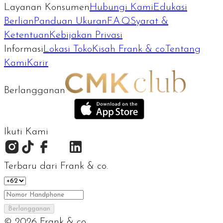
Layanan Konsumen
Hubungi Kami
Edukasi
Berlian
Panduan Ukuran
F.A.Q
Syarat &
Ketentuan
Kebijakan Privasi
Informasi
Lokasi Toko
Kisah Frank & co.
Tentang
Kami
Karir
Berlangganan
Ikuti Kami
Terbaru dari Frank & co.
Berlangganan
©
2026
Frank & co.