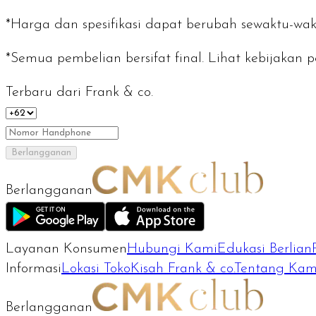
*Harga dan spesifikasi dapat berubah sewaktu-wak
*Semua pembelian bersifat final. Lihat kebijaka
Terbaru dari Frank & co.
Berlangganan
Berlangganan
Layanan Konsumen
Hubungi Kami
Edukasi Berlian
Informasi
Lokasi Toko
Kisah Frank & co.
Tentang Kam
Berlangganan