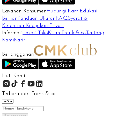
Layanan Konsumen
Hubungi Kami
Edukasi
Berlian
Panduan Ukuran
F.A.Q
Syarat &
Ketentuan
Kebijakan Privasi
Informasi
Lokasi Toko
Kisah Frank & co.
Tentang
Kami
Karir
Berlangganan
Ikuti Kami
Terbaru dari Frank & co.
Berlangganan