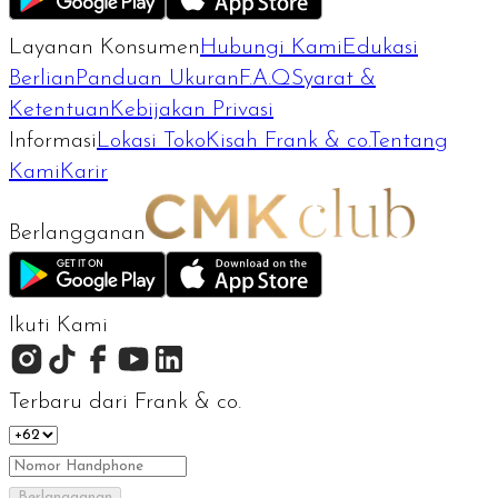
Layanan Konsumen
Hubungi Kami
Edukasi
Berlian
Panduan Ukuran
F.A.Q
Syarat &
Ketentuan
Kebijakan Privasi
Informasi
Lokasi Toko
Kisah Frank & co.
Tentang
Kami
Karir
Berlangganan
Ikuti Kami
Terbaru dari Frank & co.
Berlangganan