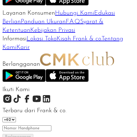
Layanan Konsumen
Hubungi Kami
Edukasi
Berlian
Panduan Ukuran
F.A.Q
Syarat &
Ketentuan
Kebijakan Privasi
Informasi
Lokasi Toko
Kisah Frank & co.
Tentang
Kami
Karir
Berlangganan
Ikuti Kami
Terbaru dari Frank & co.
Berlangganan