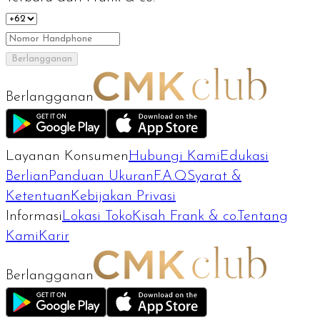
Berlangganan
Berlangganan
Layanan Konsumen
Hubungi Kami
Edukasi
Berlian
Panduan Ukuran
F.A.Q
Syarat &
Ketentuan
Kebijakan Privasi
Informasi
Lokasi Toko
Kisah Frank & co.
Tentang
Kami
Karir
Berlangganan