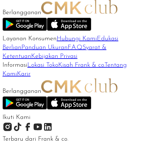
Berlangganan
Layanan Konsumen
Hubungi Kami
Edukasi
Berlian
Panduan Ukuran
F.A.Q
Syarat &
Ketentuan
Kebijakan Privasi
Informasi
Lokasi Toko
Kisah Frank & co.
Tentang
Kami
Karir
Berlangganan
Ikuti Kami
Terbaru dari Frank & co.