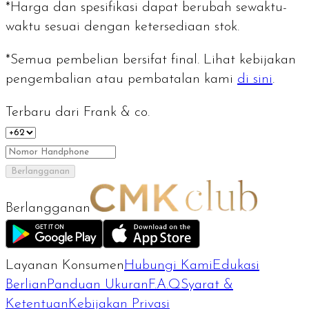
*Harga dan spesifikasi dapat berubah sewaktu-
waktu sesuai dengan ketersediaan stok.
*Semua pembelian bersifat final. Lihat kebijakan
pengembalian atau pembatalan kami
di sini
.
Terbaru dari Frank & co.
Berlangganan
Berlangganan
Layanan Konsumen
Hubungi Kami
Edukasi
Berlian
Panduan Ukuran
F.A.Q
Syarat &
Ketentuan
Kebijakan Privasi