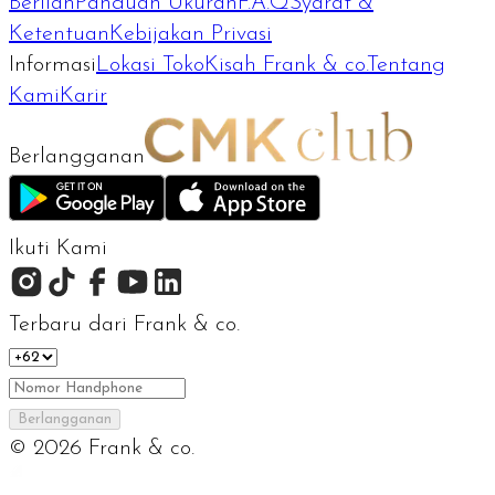
Berlian
Panduan Ukuran
F.A.Q
Syarat &
Ketentuan
Kebijakan Privasi
Informasi
Lokasi Toko
Kisah Frank & co.
Tentang
Kami
Karir
Berlangganan
Ikuti Kami
Terbaru dari Frank & co.
Berlangganan
©
2026
Frank & co.