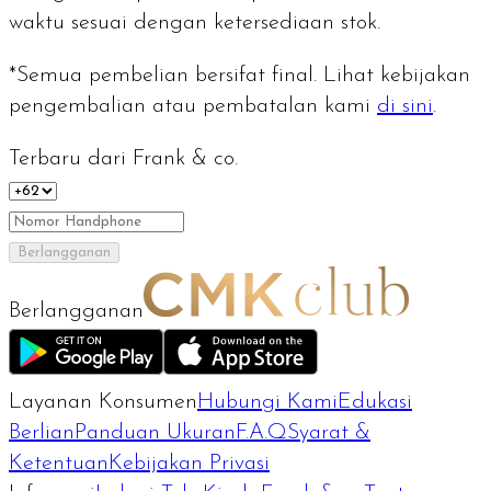
waktu sesuai dengan ketersediaan stok.
*Semua pembelian bersifat final. Lihat kebijakan
pengembalian atau pembatalan kami
di sini
.
Terbaru dari Frank & co.
Berlangganan
Berlangganan
Layanan Konsumen
Hubungi Kami
Edukasi
Berlian
Panduan Ukuran
F.A.Q
Syarat &
Ketentuan
Kebijakan Privasi