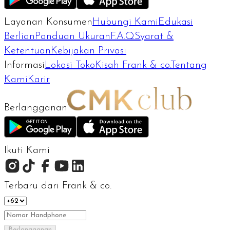
Layanan Konsumen
Hubungi Kami
Edukasi
Berlian
Panduan Ukuran
F.A.Q
Syarat &
Ketentuan
Kebijakan Privasi
Informasi
Lokasi Toko
Kisah Frank & co.
Tentang
Kami
Karir
Berlangganan
Ikuti Kami
Terbaru dari Frank & co.
Berlangganan