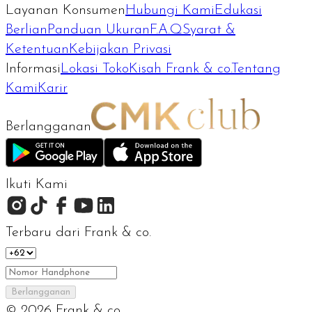
Layanan Konsumen
Hubungi Kami
Edukasi
Berlian
Panduan Ukuran
F.A.Q
Syarat &
Ketentuan
Kebijakan Privasi
Informasi
Lokasi Toko
Kisah Frank & co.
Tentang
Kami
Karir
Berlangganan
Ikuti Kami
Terbaru dari Frank & co.
Berlangganan
©
2026
Frank & co.