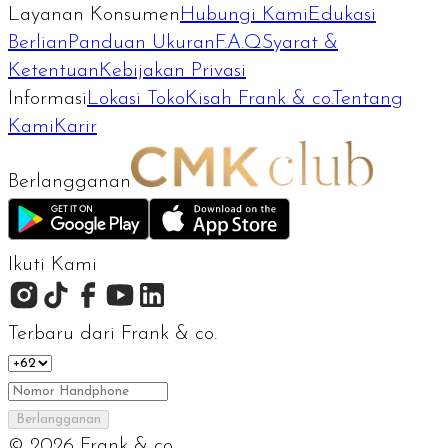
Layanan Konsumen
Hubungi Kami
Edukasi
Berlian
Panduan Ukuran
F.A.Q
Syarat &
Ketentuan
Kebijakan Privasi
Informasi
Lokasi Toko
Kisah Frank & co.
Tentang
Kami
Karir
Berlangganan
Ikuti Kami
Terbaru dari Frank & co.
Berlangganan
©
2026
Frank & co.