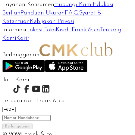
Layanan Konsumen
Hubungi Kami
Edukasi
Berlian
Panduan Ukuran
F.A.Q
Syarat &
Ketentuan
Kebijakan Privasi
Informasi
Lokasi Toko
Kisah Frank & co.
Tentang
Kami
Karir
Berlangganan
Ikuti Kami
Terbaru dari Frank & co.
Berlangganan
©
2026
Frank & co.