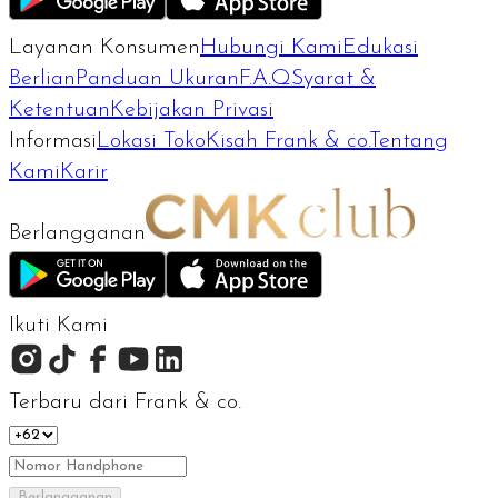
Layanan Konsumen
Hubungi Kami
Edukasi
Berlian
Panduan Ukuran
F.A.Q
Syarat &
Ketentuan
Kebijakan Privasi
Informasi
Lokasi Toko
Kisah Frank & co.
Tentang
Kami
Karir
Berlangganan
Ikuti Kami
Terbaru dari Frank & co.
Berlangganan