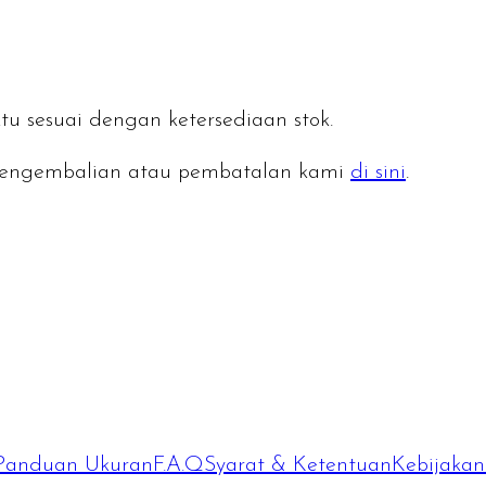
tu sesuai dengan ketersediaan stok.
n pengembalian atau pembatalan kami
di sini
.
Panduan Ukuran
F.A.Q
Syarat & Ketentuan
Kebijakan 