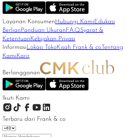
Layanan Konsumen
Hubungi Kami
Edukasi
Berlian
Panduan Ukuran
F.A.Q
Syarat &
Ketentuan
Kebijakan Privasi
Informasi
Lokasi Toko
Kisah Frank & co.
Tentang
Kami
Karir
Berlangganan
Ikuti Kami
Terbaru dari Frank & co.