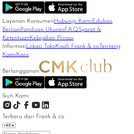
Layanan Konsumen
Hubungi Kami
Edukasi
Berlian
Panduan Ukuran
F.A.Q
Syarat &
Ketentuan
Kebijakan Privasi
Informasi
Lokasi Toko
Kisah Frank & co.
Tentang
Kami
Karir
Berlangganan
Ikuti Kami
Terbaru dari Frank & co.