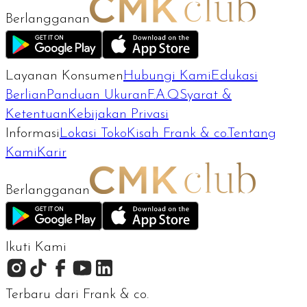
Berlangganan
Layanan Konsumen
Hubungi Kami
Edukasi
Berlian
Panduan Ukuran
F.A.Q
Syarat &
Ketentuan
Kebijakan Privasi
Informasi
Lokasi Toko
Kisah Frank & co.
Tentang
Kami
Karir
Berlangganan
Ikuti Kami
Terbaru dari Frank & co.