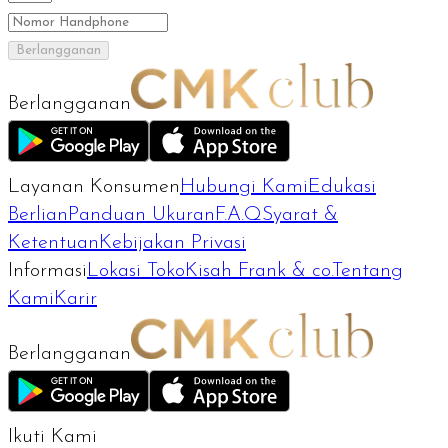
Berlangganan
Berlangganan
Layanan Konsumen
Hubungi Kami
Edukasi
Berlian
Panduan Ukuran
F.A.Q
Syarat &
Ketentuan
Kebijakan Privasi
Informasi
Lokasi Toko
Kisah Frank & co.
Tentang
Kami
Karir
Berlangganan
Ikuti Kami