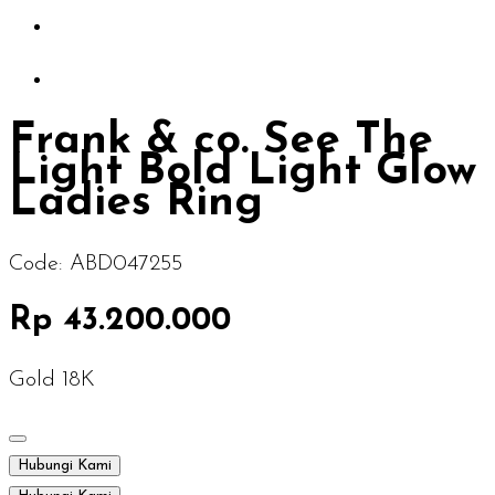
Frank & co. See The
Light Bold Light Glow
Ladies Ring
Code:
ABD047255
Rp 43.200.000
Gold 18K
Hubungi Kami